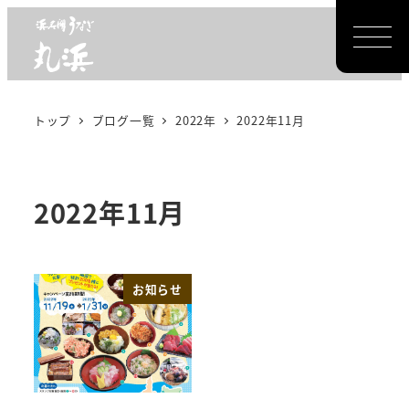
メ
JR浜松駅隣接【年中無休】
イ
営業時間：11:00～20:30
（LO.20:00）
ン
コ
ン
トップ
ブログ一覧
2022年
2022年11月
テ
ン
ツ
2022年11月
へ
移
動
お知らせ