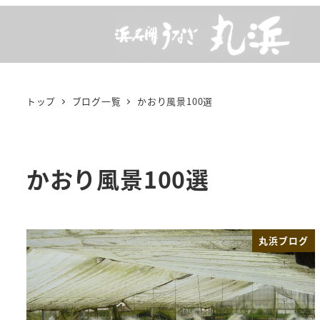
メ
イ
ン
コ
ン
トップ
ブログ一覧
かおり風景100選
テ
ン
ツ
かおり風景100選
へ
移
動
丸浜ブログ