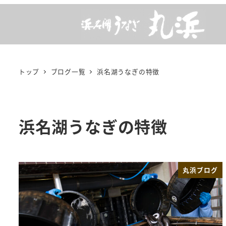
メ
イ
ン
コ
ン
トップ
ブログ一覧
浜名湖うなぎの特徴
テ
ン
ツ
浜名湖うなぎの特徴
へ
移
動
丸浜ブログ