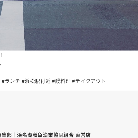
！
。
鰻 #ランチ #浜松駅付近 #鰻料理 #テイクアウト
編集部｜浜名湖養魚漁業協同組合 直営店