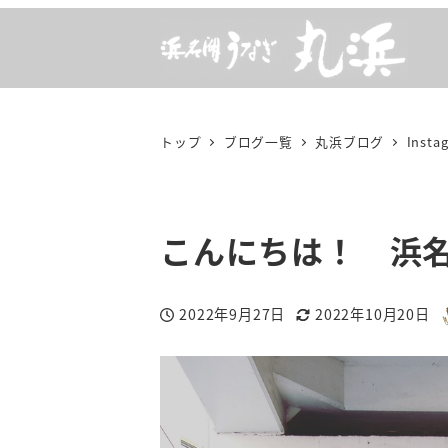
メ
イ
ン
コ
ン
トップ
ブログ一覧
丸浜ブログ
Insta
テ
ン
ツ
こんにちは！ 浜
へ
移
動
2022年9月27日
2022年10月20日
投稿日
更新日