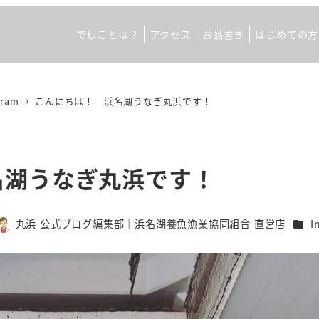
でしことは？
アクセス
お品書き
はじめての方
gram
こんにちは！ 浜名湖うなぎ丸浜です！
名湖うなぎ丸浜です！
カテ
丸浜 公式ブログ編集部｜浜名湖養魚漁業協同組合 直営店
I
著
者